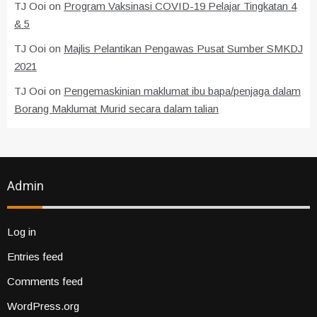
TJ Ooi
on
Program Vaksinasi COVID-19 Pelajar Tingkatan 4
& 5
TJ Ooi
on
Majlis Pelantikan Pengawas Pusat Sumber SMKDJ
2021
TJ Ooi
on
Pengemaskinian maklumat ibu bapa/penjaga dalam
Borang Maklumat Murid secara dalam talian
Admin
Log in
Entries feed
Comments feed
WordPress.org