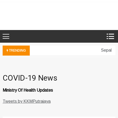
Skip
to
Microsoft Showcase School
SMK Damansara Jaya
content
Sepakan 
TRENDING
COVID-19 News
Ministry Of Health Updates
Tweets by KKMPutrajaya