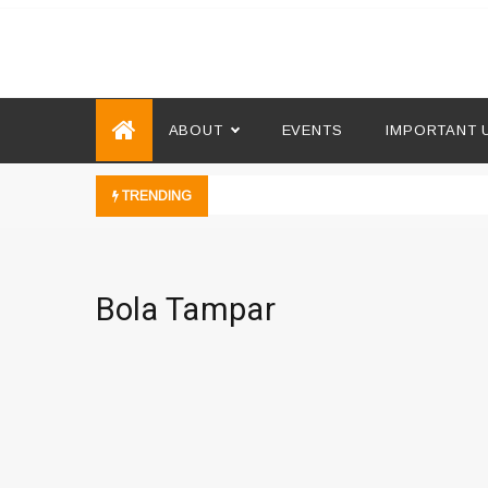
Skip
to
Microsoft Showcase Schoo
SMK Damansara Jaya
content
ABOUT
EVENTS
IMPORTANT 
TRENDING
Bola Tampar