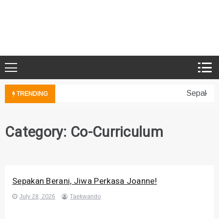
Skip
to
Microsoft Showcase School
SMK Damansara Jaya
content
Sepakan Be
TRENDING
Category:
Co-Curriculum
Sepakan Berani, Jiwa Perkasa Joanne!
July 28, 2026
Taekwando