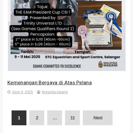
Kemenangan Bergaya di Atas Pelana
June 4, 2025
Norazila Awang
Posts
1
2
…
11
Next
pagination