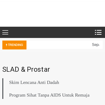
Skip
to
Microsoft Showcase School
SMK Damansara Jaya
content
Sepakan
TRENDING
SLAD & Prostar
Skim Lencana Anti Dadah
Program Sihat Tanpa AIDS Untuk Remaja