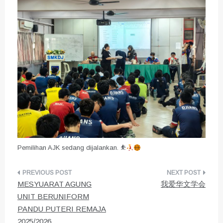
Pemilihan AJK sedang dijalankan. ⛹
Post
MESYUARAT AGUNG
我爱华文学会
navigation
UNIT BERUNIFORM
PANDU PUTERI REMAJA
2025/2026