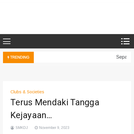
Skip
to
Microsoft Showcase School
SMK Damansara Jaya
content
Sepakan 
TRENDING
Clubs & Societies
Terus Mendaki Tangga
Kejayaan…
SMKDJ
November 9, 2023