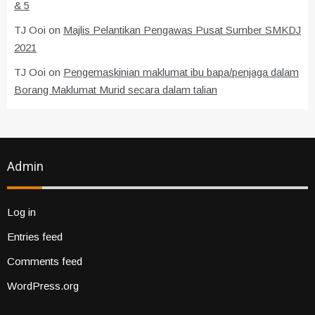
& 5
TJ Ooi
on
Majlis Pelantikan Pengawas Pusat Sumber SMKDJ
2021
TJ Ooi
on
Pengemaskinian maklumat ibu bapa/penjaga dalam
Borang Maklumat Murid secara dalam talian
Admin
Log in
Entries feed
Comments feed
WordPress.org