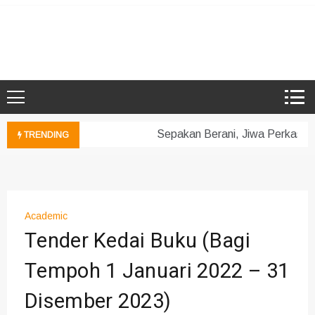
Skip
to
Microsoft Showcase School
SMK Damansara Jaya
content
Sepakan Berani, Jiwa Perkasa 
TRENDING
Academic
Tender Kedai Buku (Bagi
Tempoh 1 Januari 2022 – 31
Disember 2023)