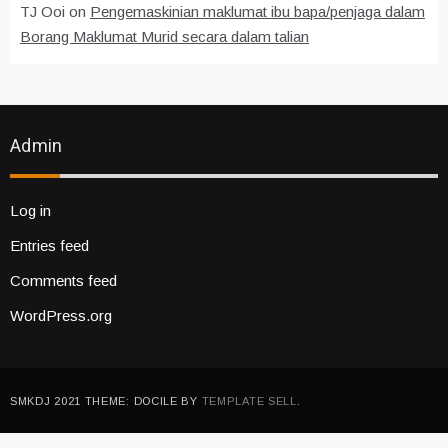
TJ Ooi
on
Pengemaskinian maklumat ibu bapa/penjaga dalam
Borang Maklumat Murid secara dalam talian
Admin
Log in
Entries feed
Comments feed
WordPress.org
SMKDJ 2021 THEME: DOCILE BY
TEMPLATE SELL
.