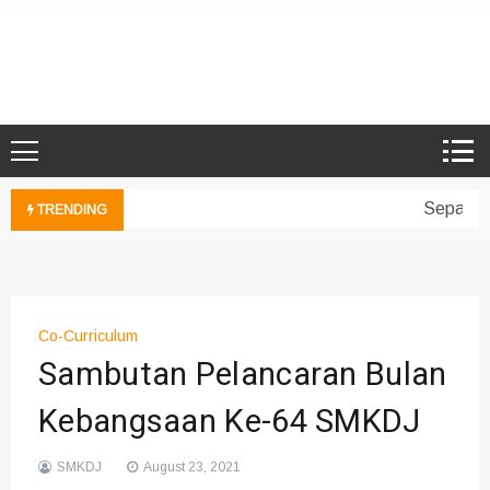
Skip
to
Microsoft Showcase School
SMK Damansara Jaya
content
Sepakan 
TRENDING
Co-Curriculum
Sambutan Pelancaran Bulan
Kebangsaan Ke-64 SMKDJ
SMKDJ
August 23, 2021