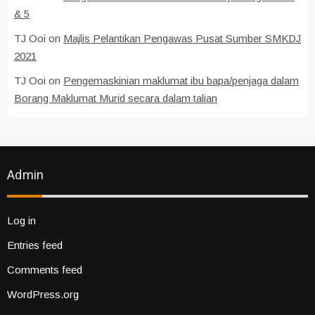
& 5
TJ Ooi
on
Majlis Pelantikan Pengawas Pusat Sumber SMKDJ
2021
TJ Ooi
on
Pengemaskinian maklumat ibu bapa/penjaga dalam
Borang Maklumat Murid secara dalam talian
Admin
Log in
Entries feed
Comments feed
WordPress.org