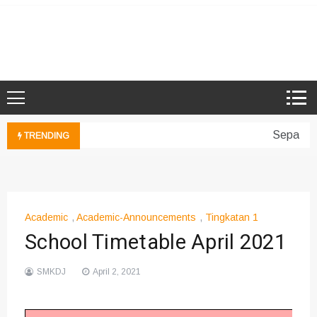
Skip
to
Microsoft Showcase School
SMK Damansara Jaya
content
Sepakan 
TRENDING
Academic
,
Academic-Announcements
,
Tingkatan 1
School Timetable April 2021
SMKDJ
April 2, 2021