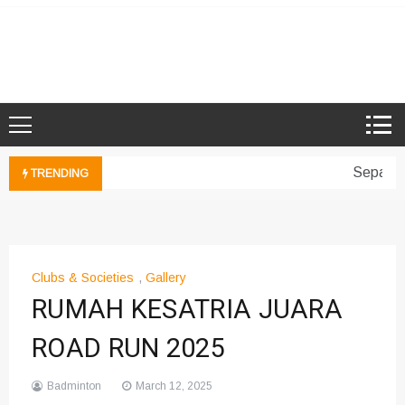
Skip
to
Microsoft Showcase School
SMK Damansara Jaya
content
Sepakan
TRENDING
Clubs & Societies
,
Gallery
RUMAH KESATRIA JUARA
ROAD RUN 2025
Badminton
March 12, 2025