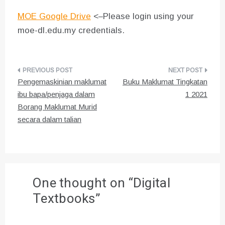
MOE Google Drive
<–Please login using your
moe-dl.edu.my credentials.
Post
Pengemaskinian maklumat
Buku Maklumat Tingkatan
navigation
ibu bapa/penjaga dalam
1 2021
Borang Maklumat Murid
secara dalam talian
One thought on “
Digital
Textbooks
”