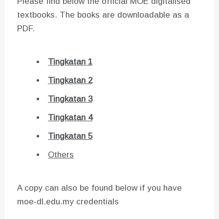
Please find below the official MOE digitalised
textbooks. The books are downloadable as a
PDF.
Tingkatan 1
Tingkatan 2
Tingkatan 3
Tingkatan 4
Tingkatan 5
Others
A copy can also be found below if you have
moe-dl.edu.my credentials