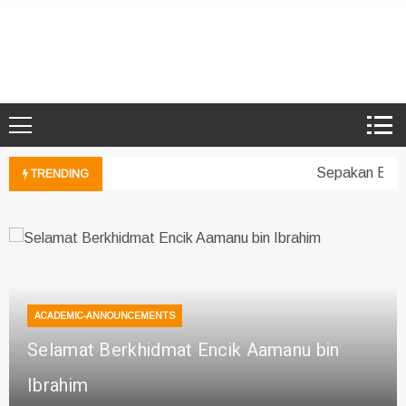
Skip
to
Microsoft Showcase School
SMK Damansara Jaya
content
Sepakan Beran
TRENDING
ACADEMIC-ANNOUNCEMENTS
Selamat Berkhidmat Encik Aamanu bin
Ibrahim