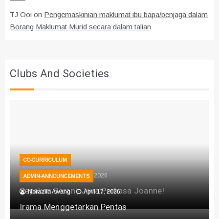
TJ Ooi
on
Pengemaskinian maklumat ibu bapa/penjaga dalam
Borang Maklumat Murid secara dalam talian
Clubs And Societies
CO-CURRICULUM
Taekwando
July 28, 2026
ADMIN-ANNOUNCEMENTS
Sepakan Berani, Jiwa Perkasa Joanne!
Norazila Awang
April 17, 2026
Irama Menggetarkan Pentas