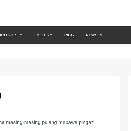
l
UPDATES
GALLERY
PIBG
NEWS
!
na masing-masing pulang mebawa pingat!