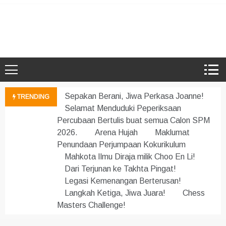
Skip
to
Microsoft Showcase School
SMK Damansara Jaya
content
Sepakan Berani, Jiwa Perkasa Joanne!
TRENDING
Selamat Menduduki Peperiksaan
Percubaan Bertulis buat semua Calon SPM
2026.
Arena Hujah
Maklumat
Penundaan Perjumpaan Kokurikulum
Mahkota Ilmu Diraja milik Choo En Li!
Dari Terjunan ke Takhta Pingat!
Legasi Kemenangan Berterusan!
Langkah Ketiga, Jiwa Juara!
Chess
Masters Challenge!